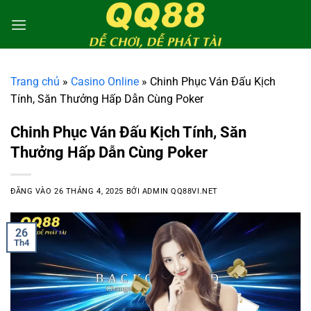
Bỏ
qua
nội
dung
Trang chủ
»
Casino Online
»
Chinh Phục Ván Đấu Kịch
Tính, Săn Thưởng Hấp Dẫn Cùng Poker
Chinh Phục Ván Đấu Kịch Tính, Săn
Thưởng Hấp Dẫn Cùng Poker
ĐĂNG VÀO
26 THÁNG 4, 2025
BỞI
ADMIN QQ88VI.NET
26
Th4