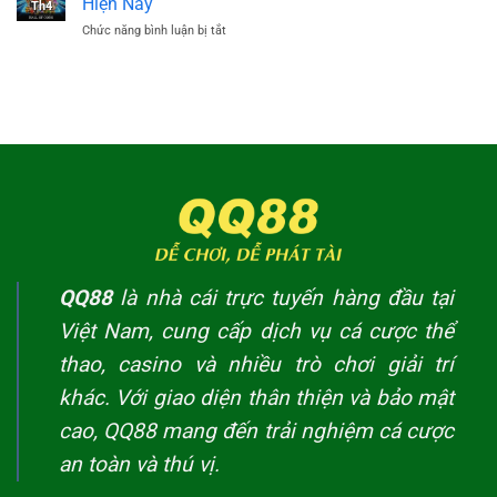
Hiện Nay
Th4
Ace
Hấp
ở
Chức năng bình luận bị tắt
–
Dẫn
Nổ
Game
Cùng
Hũ
Đổi
Poker
Hall
Thưởng
Of
Uy
Gods
Tín,
–
Lối
Tựa
Chơi
Game
Hấp
Được
Dẫn
Ưa
Chuộng
Hiện
Nay
QQ88
là nhà cái trực tuyến hàng đầu tại
Việt Nam, cung cấp dịch vụ cá cược thể
thao, casino và nhiều trò chơi giải trí
khác. Với giao diện thân thiện và bảo mật
cao, QQ88 mang đến trải nghiệm cá cược
an toàn và thú vị.