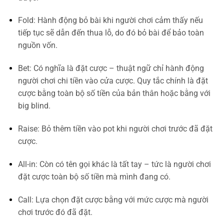
Fold: Hành động bỏ bài khi người chơi cảm thấy nếu
tiếp tục sẽ dẫn đến thua lỗ, do đó bỏ bài để bảo toàn
nguồn vốn.
Bet: Có nghĩa là đặt cược – thuật ngữ chỉ hành động
người chơi chi tiền vào cửa cược. Quy tắc chính là đặt
cược bằng toàn bộ số tiền của bản thân hoặc bằng với
big blind.
Raise: Bỏ thêm tiền vào pot khi người chơi trước đã đặt
cược.
All-in: Còn có tên gọi khác là tất tay – tức là người chơi
đặt cược toàn bộ số tiền mà mình đang có.
Call: Lựa chọn đặt cược bằng với mức cược mà người
chơi trước đó đã đặt.