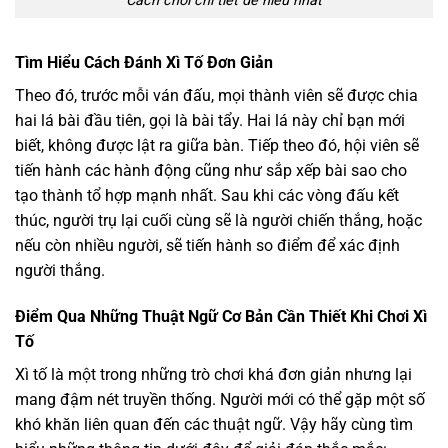
Cách chơi chi tiết dễ hiểu nhất
Tìm Hiểu Cách Đánh Xì Tố Đơn Giản
Theo đó, trước mỗi ván đấu, mọi thành viên sẽ được chia
hai lá bài đầu tiên, gọi là bài tẩy. Hai lá này chỉ bạn mới
biết, không được lật ra giữa bàn. Tiếp theo đó, hội viên sẽ
tiến hành các hành động cũng như sắp xếp bài sao cho
tạo thành tổ hợp mạnh nhất. Sau khi các vòng đấu kết
thúc, người trụ lại cuối cùng sẽ là người chiến thắng, hoặc
nếu còn nhiều người, sẽ tiến hành so điểm để xác định
người thắng.
Điểm Qua Những Thuật Ngữ Cơ Bản Cần Thiết Khi Chơi Xì
Tố
Xì tố là một trong những trò chơi khá đơn giản nhưng lại
mang đậm nét truyền thống. Người mới có thể gặp một số
khó khăn liên quan đến các thuật ngữ. Vậy hãy cùng tìm