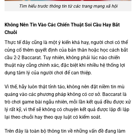
Tìm hiểu trước thông tin từ các trang mạng xã hội
Không Nên Tin Vào Các Chiến Thuật Soi Cầu Hay Bắt
Chuỗi
Thực tế đây cũng là một ý kiến khá hay, người chơi có thể
củng cố thêm quyết định của bản thân hoặc học cách bắt
cầu 2-2 Baccarat. Tuy nhiên, không phải lúc nào chiến
thuật này cũng chính xác, đặc biệt khi nhiều hệ thống lợi
dụng tâm lý của người chơi để can thiệp.
Vì thế, hãy luôn thật tỉnh táo, không nên đặt niềm tin mù
quáng vào các phương pháp không có cơ sở. Baccarat là
trò chơi game bài ngẫu nhiên, mỗi lần kết quả đều được xử
lý rất kỹ, vì thế sẽ không có chuyện kết quả được lập đi lập
lại theo chuỗi hay theo quy luật có kiểm soát.
Trên đây là toàn bộ thông tin về những vấn đề đang làm