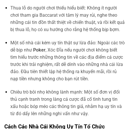
Thua lỗ do người chơi thiếu hiểu biết: Không ít người
chơi tham gia Baccarat với tâm lý may rủi, nghe theo
những cái tin đồn thất thiệt về chiến thuật, và rồi kết quả
bị thua lỗ, họ có xu hướng cho rằng hệ thống bịp bợm.
Một số nhà cái kém uy tín thật sự lừa đảo: Ngoài các trò
dễ bịp như
Poker
, Xóc Đĩa nếu người chơi không biết
tìm hiểu trước những thông tin về các địa điểm cá cược
trước khi trải nghiệm, rất dễ dính vào những nhà cái lừa
đảo. Đầu tiên thiết lập hệ thống ra khuyến mãi, rồi rủ
nạp tiền nhưng không cho bạn rút tiền.
Chiêu trò bôi nhọ không lành mạnh: Một số đơn vị đối
thủ cạnh tranh trong làng cá cược đã cố tình tung tin
xấu hoặc bóp méo các thông tin giả, nhằm hạ uy tín và
từ đó dấy lên những nghi vấn như vậy.
Cách Các Nhà Cái Không Uy Tín Tổ Chức