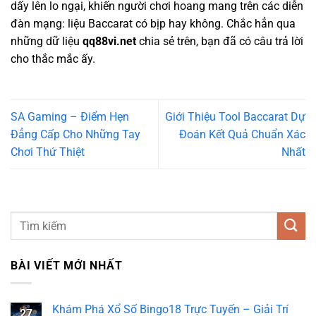
dấy lên lo ngại, khiến người chơi hoang mang trên các diễn
đàn mạng: liệu Baccarat có bịp hay không. Chắc hẳn qua
những dữ liệu
qq88vi.net
chia sẻ
trên, bạn đã có câu trả lời
cho thắc mắc ấy.
SA Gaming – Điểm Hẹn
Giới Thiệu Tool Baccarat Dự
Đẳng Cấp Cho Những Tay
Đoán Kết Quả Chuẩn Xác
Chơi Thứ Thiệt
Nhất
BÀI VIẾT MỚI NHẤT
Khám Phá Xổ Số Bingo18 Trực Tuyến – Giải Trí
27