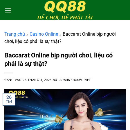
Bỏ
qua
nội
dung
Trang chủ
»
Casino Online
»
Baccarat Online bịp người
chơi, liệu có phải là sự thật?
Baccarat Online bịp người chơi, liệu có
phải là sự thật?
ĐĂNG VÀO
26 THÁNG 4, 2025
BỞI
ADMIN QQ88VI.NET
26
Th4