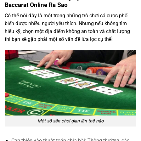
Baccarat Online Ra Sao
Có thể nói đây là một trong những trò chơi cá cược phổ
biến được nhiều người yêu thích. Nhưng nếu không tìm
hiểu kỹ, chọn một địa điểm không an toàn và chất lượng
thì bạn sẽ gặp phải một số vấn đề lừa lọc cụ thể:
Một số sân chơi gian lận thế nào
Can thiệp vào thuật toán chia bài: Thông thường, các