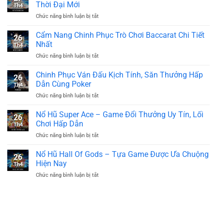
Thời Đại Mới
Th4
ở
Chức năng bình luận bị tắt
Khám
Phá
Cẩm Nang Chinh Phục Trò Chơi Baccarat Chi Tiết
26
Xổ
Nhất
Th4
Số
ở
Chức năng bình luận bị tắt
Bingo18
Cẩm
Trực
Nang
Chinh Phục Ván Đấu Kịch Tính, Săn Thưởng Hấp
Tuyến
26
Chinh
–
Dẫn Cùng Poker
Th4
Phục
Giải
ở
Chức năng bình luận bị tắt
Trò
Trí
Chinh
Chơi
Thời
Phục
Nổ Hũ Super Ace – Game Đổi Thưởng Uy Tín, Lối
Baccarat
Đại
26
Ván
Chi
Chơi Hấp Dẫn
Mới
Th4
Đấu
Tiết
ở
Chức năng bình luận bị tắt
Kịch
Nhất
Nổ
Tính,
Hũ
Nổ Hũ Hall Of Gods – Tựa Game Được Ưa Chuộng
Săn
26
Super
Thưởng
Hiện Nay
Th4
Ace
Hấp
ở
Chức năng bình luận bị tắt
–
Dẫn
Nổ
Game
Cùng
Hũ
Đổi
Poker
Hall
Thưởng
Of
Uy
Gods