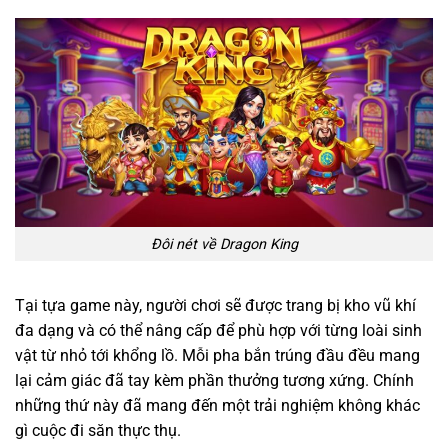
Đôi nét về Dragon King
Tại tựa game này, người chơi sẽ được trang bị kho vũ khí
đa dạng và có thể nâng cấp để phù hợp với từng loài sinh
vật từ nhỏ tới khổng lồ. Mỗi pha bắn trúng đầu đều mang
lại cảm giác đã tay kèm phần thưởng tương xứng. Chính
những thứ này đã mang đến một trải nghiệm không khác
gì cuộc đi săn thực thụ.