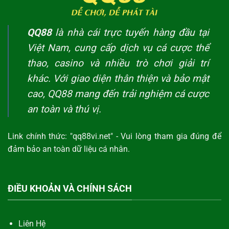
Chuộng
Hiện
Nay
QQ88
là nhà cái trực tuyến hàng đầu tại
Việt Nam, cung cấp dịch vụ cá cược thể
thao, casino và nhiều trò chơi giải trí
khác. Với giao diện thân thiện và bảo mật
cao, QQ88 mang đến trải nghiệm cá cược
an toàn và thú vị.
Link chính thức: "qq88vi.net" - Vui lòng tham gia đúng để
đảm bảo an toàn dữ liệu cá nhân.
ĐIỀU KHOẢN VÀ CHÍNH SÁCH
Liên Hệ