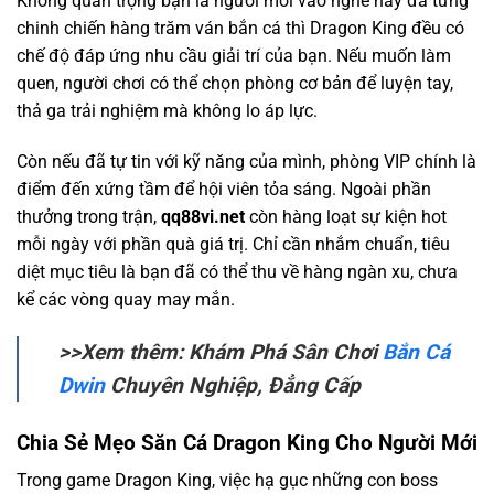
Không quan trọng bạn là người mới vào nghề hay đã từng
chinh chiến hàng trăm ván bắn cá thì Dragon King đều có
chế độ đáp ứng nhu cầu giải trí của bạn. Nếu muốn làm
quen, người chơi có thể chọn phòng cơ bản để luyện tay,
thả ga trải nghiệm mà không lo áp lực.
Còn nếu đã tự tin với kỹ năng của mình, phòng VIP chính là
điểm đến xứng tầm để hội viên tỏa sáng. Ngoài phần
thưởng trong trận,
qq88vi.net
còn hàng loạt sự kiện hot
mỗi ngày với phần quà giá trị. Chỉ cần nhắm chuẩn, tiêu
diệt mục tiêu là bạn đã có thể thu về hàng ngàn xu, chưa
kể các vòng quay may mắn.
>>Xem thêm: Khám Phá Sân Chơi
Bắn Cá
Dwin
Chuyên Nghiệp, Đẳng Cấp
Chia Sẻ Mẹo Săn Cá Dragon King Cho Người Mới
Trong game Dragon King, việc hạ gục những con boss