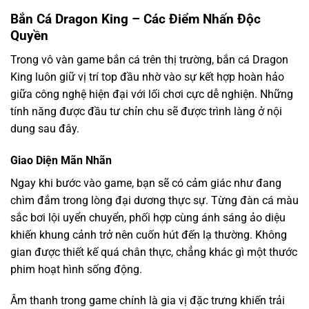
Bắn Cá Dragon King – Các Điểm Nhấn Độc
Quyền
Trong vô vàn game bắn cá trên thị trường, bắn cá Dragon
King luôn giữ vị trí top đầu nhờ vào sự kết hợp hoàn hảo
giữa công nghệ hiện đại với lối chơi cực dễ nghiện. Những
tính năng được đầu tư chỉn chu sẽ được trình làng ở nội
dung sau đây.
Giao Diện Mãn Nhãn
Ngay khi bước vào game, bạn sẽ có cảm giác như đang
chìm đắm trong lòng đại dương thực sự. Từng đàn cá màu
sắc bơi lội uyển chuyển, phối hợp cùng ánh sáng ảo diệu
khiến khung cảnh trở nên cuốn hút đến lạ thường. Không
gian được thiết kế quá chân thực, chẳng khác gì một thước
phim hoạt hình sống động.
Âm thanh trong game chính là gia vị đặc trưng khiến trải