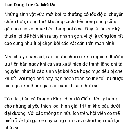
Tận Dụng Lúc Cá Mới Ra
Những sinh vật vừa mới bơi ra thường có tốc độ di chuyển
chậm hơn, đồng thời khoảng cách đến nòng súng cũng
gần hơn so với mục tiêu đang bơi ở xa. Đây là lúc cực kỳ
thuận lợi để hội viên ra tay nhanh gọn, vì tỷ lệ trúng lớn rất
cao cũng như ít bị chặn bởi các vật cản trên màn hình.
Nếu chú ý quan sát, các người chơi có kinh nghiệm thường
ưu tiên bắn ngay khi cá vừa xuất hiện để tránh lãng phí tài
nguyên, nhất là các sinh vật bơi ở xa hoặc mục tiêu bị che
khuất. Với mẹo nhỏ này, bạn hoàn toàn có thể tối ưu được
hiệu quả khi tham gia các cuộc đi săn thực sự.
Tóm lại, bắn cá Dragon King chính là điểm đến lý tưởng
cho những ai yêu thích loại hình giải trí tìm kho báu dưới
đại dương. Với các thông tin hữu ích trên, hội viên có thể
biết rõ về tựa game này cũng như cách chơi hiệu quả tại
nhà cái.