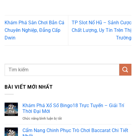
Khám Phá Sân Chơi Bắn Cá
TP Slot Nổ Hũ – Sảnh Cược
Chuyên Nghiệp, Đẳng Cấp
Chất Lượng, Uy Tín Trên Thị
Dwin
Trường
BÀI VIẾT MỚI NHẤT
Khám Phá Xổ Số Bingo18 Trực Tuyến – Giải Trí
27
Thời Đại Mới
Th4
ở
Chức năng bình luận bị tắt
Khám
Phá
Cẩm Nang Chinh Phục Trò Chơi Baccarat Chi Tiết
26
Xổ