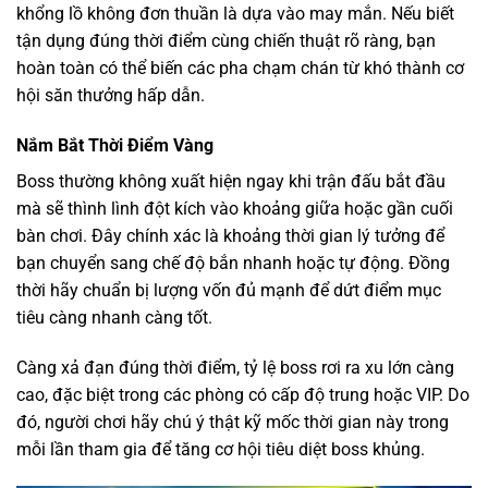
khổng lồ không đơn thuần là dựa vào may mắn. Nếu biết
tận dụng đúng thời điểm cùng chiến thuật rõ ràng, bạn
hoàn toàn có thể biến các pha chạm chán từ khó thành cơ
hội săn thưởng hấp dẫn.
Nắm Bắt Thời Điểm Vàng
Boss thường không xuất hiện ngay khi trận đấu bắt đầu
mà sẽ thình lình đột kích vào khoảng giữa hoặc gần cuối
bàn chơi. Đây chính xác là khoảng thời gian lý tưởng để
bạn chuyển sang chế độ bắn nhanh hoặc tự động. Đồng
thời hãy chuẩn bị lượng vốn đủ mạnh để dứt điểm mục
tiêu càng nhanh càng tốt.
Càng xả đạn đúng thời điểm, tỷ lệ boss rơi ra xu lớn càng
cao, đặc biệt trong các phòng có cấp độ trung hoặc VIP. Do
đó, người chơi hãy chú ý thật kỹ mốc thời gian này trong
mỗi lần tham gia để tăng cơ hội tiêu diệt boss khủng.