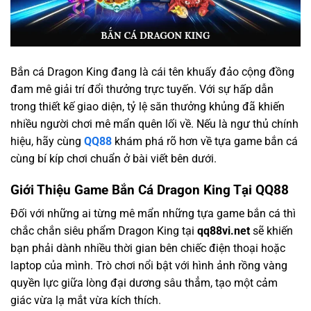
Bắn cá Dragon King đang là cái tên khuấy đảo cộng đồng
đam mê giải trí đổi thưởng trực tuyến. Với sự hấp dẫn
trong thiết kế giao diện, tỷ lệ săn thưởng khủng đã khiến
nhiều người chơi mê mẩn quên lối về. Nếu là ngư thủ chính
hiệu, hãy cùng
QQ88
khám phá rõ hơn về tựa game bắn cá
cùng bí kíp chơi chuẩn ở bài viết bên dưới.
Giới Thiệu Game Bắn Cá Dragon King Tại QQ88
Đối với những ai từng mê mẩn những tựa game bắn cá thì
chắc chắn siêu phẩm Dragon King tại
qq88vi.net
sẽ khiến
bạn phải dành nhiều thời gian bên chiếc điện thoại hoặc
laptop của mình. Trò chơi nổi bật với hình ảnh rồng vàng
quyền lực giữa lòng đại dương sâu thẳm, tạo một cảm
giác vừa lạ mắt vừa kích thích.