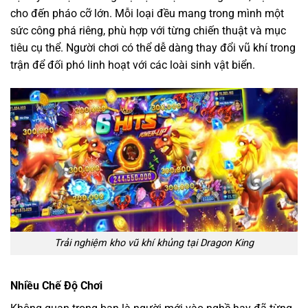
cho đến pháo cỡ lớn. Mỗi loại đều mang trong mình một
sức công phá riêng, phù hợp với từng chiến thuật và mục
tiêu cụ thể. Người chơi có thể dễ dàng thay đổi vũ khí trong
trận để đối phó linh hoạt với các loài sinh vật biển.
Trải nghiệm kho vũ khí khủng tại Dragon King
Nhiều Chế Độ Chơi