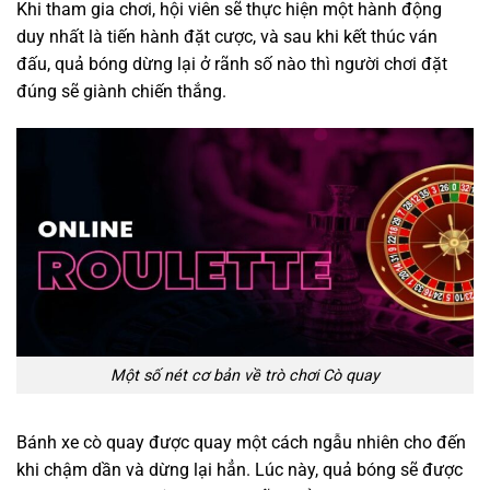
Khi tham gia chơi, hội viên sẽ thực hiện một hành động
duy nhất là tiến hành đặt cược, và sau khi kết thúc ván
đấu, quả bóng dừng lại ở rãnh số nào thì người chơi đặt
đúng sẽ giành chiến thắng.
Một số nét cơ bản về trò chơi Cò quay
Bánh xe cò quay được quay một cách ngẫu nhiên cho đến
khi chậm dần và dừng lại hẳn. Lúc này, quả bóng sẽ được