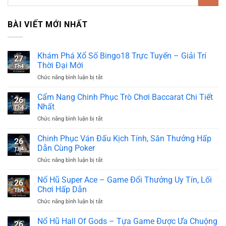
BÀI VIẾT MỚI NHẤT
Khám Phá Xổ Số Bingo18 Trực Tuyến – Giải Trí
27
Thời Đại Mới
Th4
ở
Chức năng bình luận bị tắt
Khám
Phá
Cẩm Nang Chinh Phục Trò Chơi Baccarat Chi Tiết
26
Xổ
Nhất
Th4
Số
ở
Chức năng bình luận bị tắt
Bingo18
Cẩm
Trực
Nang
Chinh Phục Ván Đấu Kịch Tính, Săn Thưởng Hấp
Tuyến
26
Chinh
–
Dẫn Cùng Poker
Th4
Phục
Giải
ở
Chức năng bình luận bị tắt
Trò
Trí
Chinh
Chơi
Thời
Phục
Nổ Hũ Super Ace – Game Đổi Thưởng Uy Tín, Lối
Baccarat
Đại
26
Ván
Chi
Chơi Hấp Dẫn
Mới
Th4
Đấu
Tiết
ở
Chức năng bình luận bị tắt
Kịch
Nhất
Nổ
Tính,
Hũ
Nổ Hũ Hall Of Gods – Tựa Game Được Ưa Chuộng
Săn
26