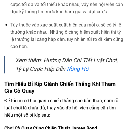
cược tối đa và tối thiểu khác nhau, vậy nên hội viên cần
đọc kỹ thông tin trước khi tham gia và đặt cược.
Tùy thuộc vào xác suất xuất hiện của mỗi ô, sẽ có tỷ lệ
thưởng khác nhau. Những ô càng hiếm xuất hiện thì tỷ
lệ thưởng lại càng hấp dẫn, tuy nhiên rủi ro đi kèm cũng
cao hơn.
Xem thêm: Hướng Dẫn Chi Tiết Luật Chơi,
Tỷ Lệ Cược Hấp Dẫn
Rồng Hổ
Tìm Hiểu Bí Kíp Giành Chiến Thắng Khi Tham
Gia Cò Quay
Để tối ưu cơ hội giành chiến thắng cho bản thân, nắm rõ
luật chơi là chưa đủ, thay vào đó hội viên cũng cần tìm
hiểu một số bí kíp sau:
Chơi Cò Quay Cùng Chiến Thuật James Bond