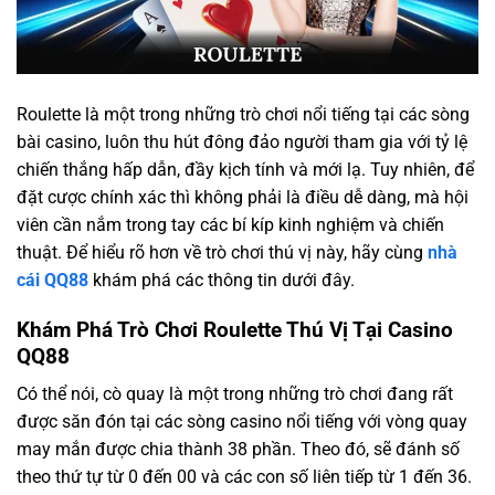
Roulette là một trong những trò chơi nổi tiếng tại các sòng
bài casino, luôn thu hút đông đảo người tham gia với tỷ lệ
chiến thắng hấp dẫn, đầy kịch tính và mới lạ. Tuy nhiên, để
đặt cược chính xác thì không phải là điều dễ dàng, mà hội
viên cần nắm trong tay các bí kíp kinh nghiệm và chiến
thuật. Để hiểu rõ hơn về trò chơi thú vị này, hãy cùng
nhà
cái QQ88
khám phá các thông tin dưới đây.
Khám Phá Trò Chơi Roulette Thú Vị Tại Casino
QQ88
Có thể nói, cò quay là một trong những trò chơi đang rất
được săn đón tại các sòng casino nổi tiếng với vòng quay
may mắn được chia thành 38 phần. Theo đó, sẽ đánh số
theo thứ tự từ 0 đến 00 và các con số liên tiếp từ 1 đến 36.