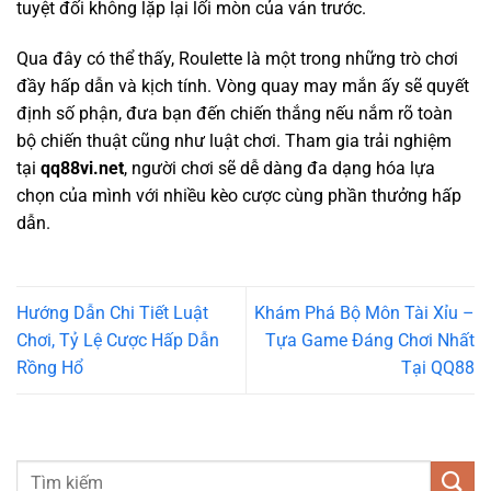
tuyệt đối không lặp lại lối mòn của ván trước.
Qua đây có thể thấy, Roulette là một trong những trò chơi
đầy hấp dẫn và kịch tính. Vòng quay may mắn ấy sẽ quyết
định số phận, đưa bạn đến chiến thắng nếu nắm rõ toàn
bộ chiến thuật cũng như luật chơi. Tham gia trải nghiệm
tại
qq88vi.net
, người chơi sẽ dễ dàng đa dạng hóa lựa
chọn của mình với nhiều kèo cược cùng phần thưởng hấp
dẫn.
Hướng Dẫn Chi Tiết Luật
Khám Phá Bộ Môn Tài Xỉu –
Chơi, Tỷ Lệ Cược Hấp Dẫn
Tựa Game Đáng Chơi Nhất
Rồng Hổ
Tại QQ88